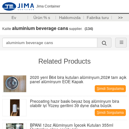
Jima Container
Ev
Ürün:% s
Hakkımızda
Fabrika turu
>>
aluminium beverage cans
Kalite
supplier.
(134)
Related Products
2020 yeni B64 bira kutuları alüminyum,202# tam açık
panel alüminyum EOE Kapak
Şimdi Sorgulama
Precoating hazır baskı beyaz boş alüminyum bira
olabilir iyi Yüzey gerilimi 39 dyne daha büyük
Şimdi Sorgulama
BPANI 12oz Alüminyum İçecek Kutuları 355ml