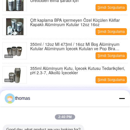
Üreticiden elma şarabı için
Şimdi Sorgulama
Çift kaplama BPA içermeyen Özel Küçülen Kılıflar
Kapaklı Alüminyum Kutular 12oz 16oz
Şimdi Sorgulama
350ml / 12oz Ml 473ml / 16oz Ml Boş Alüminyum
Kutular Alüminyum İçecek Kutuları ve Pop Bira
Kutuları
Şimdi Sorgulama
355ml Alüminyum Kutu, İçecek Kutusu Tedarikçileri,
pH 2.3-7, Alkollü İçecekler
Şimdi Sorgulama
150ml - 500ml Alüminyum Bira Kutuları Alüminyum
İçecek Kutuları Yüksek Çözünürlüklü Baskı
thomas
Şimdi Sorgulama
Basınca Dayanıklı Yuvarlak Alüminyum İçecekler
2:40 PM
12oz İnce Kutu
Şimdi Sorgulama
Good day, what product are you looking for?