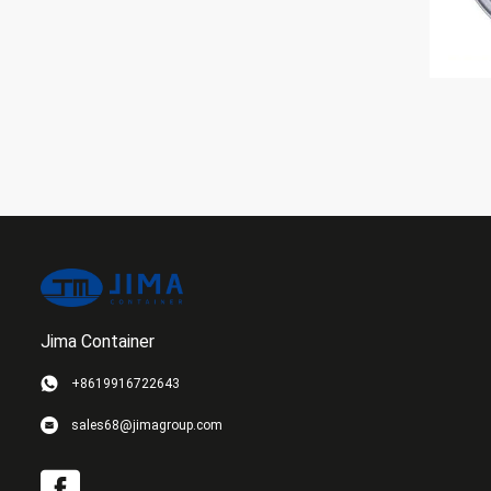
Jima Container
+8619916722643
sales68@jimagroup.com