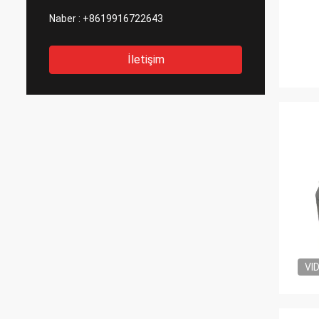
Naber :
+8619916722643
İletişim
VI