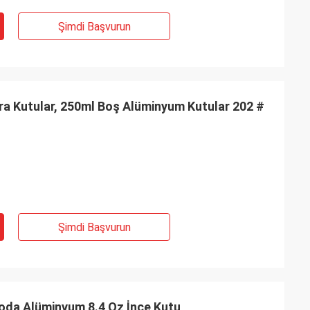
Şimdi Başvurun
ra Kutular, 250ml Boş Alüminyum Kutular 202 #
Şimdi Başvurun
Soda Alüminyum 8.4 Oz İnce Kutu