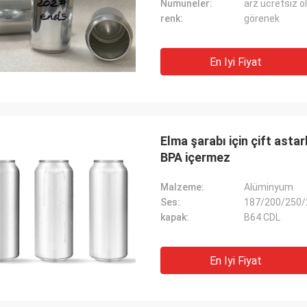
Numuneler:
arz ücretsiz ol
renk:
görenek
En Iyi Fiyat
Elma şarabı için çift asta
BPA içermez
Malzeme:
Alüminyum
Ses:
187/200/250/
kapak:
B64 CDL
En Iyi Fiyat