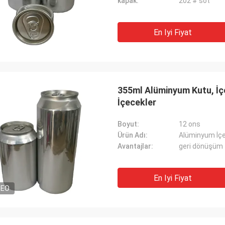
kapak:
202 # sot
En Iyi Fiyat
355ml Alüminyum Kutu, İçe
İçecekler
Boyut:
12 ons
Ürün Adı:
Alüminyum İçe
Avantajlar:
geri dönüşüm
En Iyi Fiyat
DEO