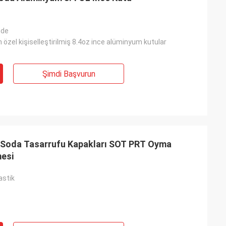
mde
n özel kişiselleştirilmiş 8.4oz ince alüminyum kutular
Şimdi Başvurun
/ Soda Tasarrufu Kapakları SOT PRT Oyma
esi
astik