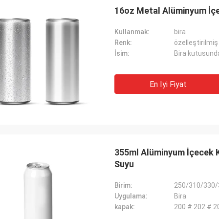
16oz Metal Alüminyum İçe
Kullanmak:
bira
Renk:
özelleştirilmiş
İsim:
Bira kutusunda
En Iyi Fiyat
355ml Alüminyum İçecek K
Suyu
Birim:
250/310/330/
Uygulama:
Bira
kapak:
200 # 202 # 2