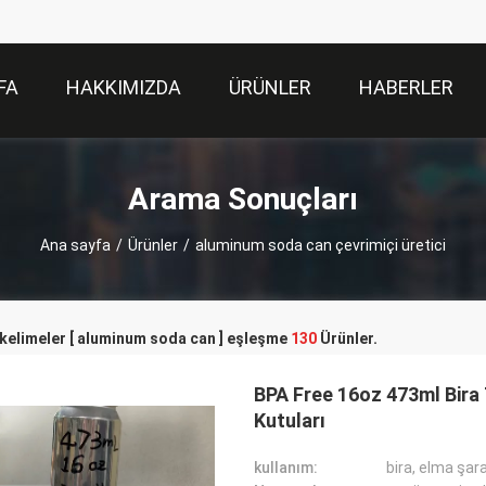
FA
HAKKIMIZDA
ÜRÜNLER
HABERLER
Arama Sonuçları
Ana sayfa
/
Ürünler
/
aluminum soda can çevrimiçi üretici
kelimeler [ aluminum soda can ] eşleşme
130
Ürünler.
BPA Free 16oz 473ml Bira
Kutuları
kullanım:
bira, elma şara