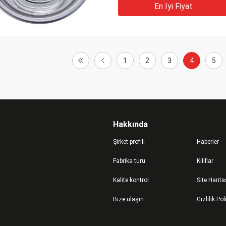
En Iyi Fiyat
1
2
3
4
5
Hakkında
Şirket profili
Haberler
Fabrika turu
Kılıflar
Kalite kontrol
Site Harita
Bize ulaşın
Gizlilik Pol