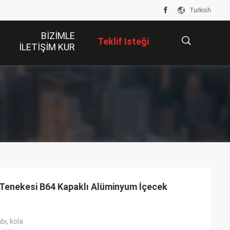
Turkish
BIZIMLE
Teklif Isteği
ILETIŞIM KUR
描
述
 Tenekesi B64 Kapaklı Alüminyum İçecek
bı, kola