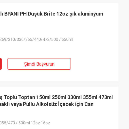
arlı BPANI PH Düşük Brite 12oz şık alüminyum
269/310/330/355/440/473/500 / 550ml
Şimdi Başvurun
mış Toplu Toptan 150ml 250ml 330ml 355ml 473ml
klı veya Pullu Alkolsüz İçecek için Can
355/473 / 500ml 12oz 16oz