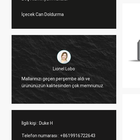
İçecek Can Doldurma
Lionel Lobo
Mükemm
Mallarınızı geçen perşembe aldı ve
çok te
ürününüzün kalitesinden çok memnunuz.
edeceği
yapaca
İlgili kişi :
Duke H
Telefon numarası :
+8619916722643