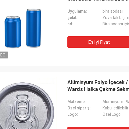
Uygulama:
bira sodası
şekil:
Yuvarlak biçi
ad:
Bira sodası içi
En Iyi Fiyat
DEO
Alüminyum Folyo İçecek 
Wards Halka Çekme Sekm
Malzeme:
Alüminyum-Pl
Özel sipariş:
Kabul edilebilir
Logo:
Özel Logo