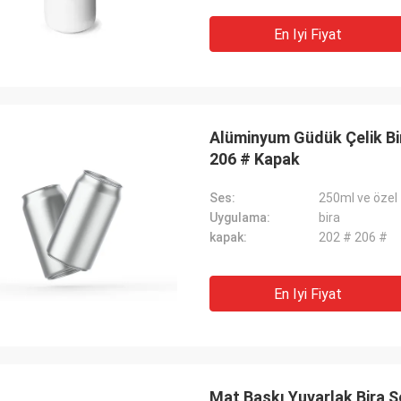
En Iyi Fiyat
Alüminyum Güdük Çelik Bi
206 # Kapak
Ses:
250ml ve özel
Uygulama:
bira
kapak:
202 # 206 #
En Iyi Fiyat
Mat Baskı Yuvarlak Bira 