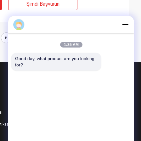
Şimdi Başvurun
6
7
8
1:35 AM
Good day, what product are you looking 
for?
Ürünler
Alüminyum İçecek Kutuları
Alüminyum Bira Kutuları
sı
12oz İnce Kutu
itikası
Tüm Kategoriler