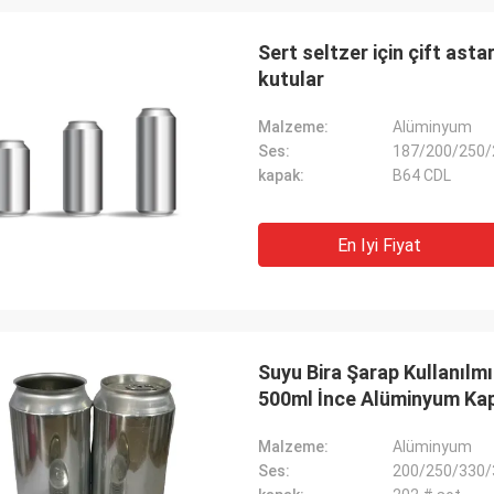
Sert seltzer için çift ast
kutular
Malzeme:
Alüminyum
Ses:
187/200/250/
kapak:
B64 CDL
ABD&#39;den Mark
En Iyi Fiyat
el kaliteniz ve VIP servisiniz için
şekkür ederiz, sözleşmeye devam
z ve sizinle daha fazla iş
ğız!
Suyu Bira Şarap Kullanıl
500ml İnce Alüminyum Kapa
Malzeme:
Alüminyum
Ses:
200/250/330/