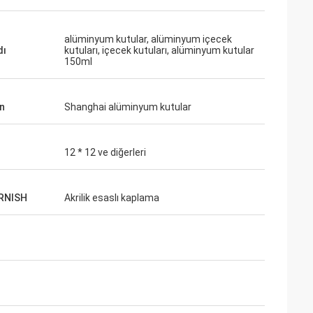
alüminyum kutular, alüminyum içecek
dı
kutuları, içecek kutuları, alüminyum kutular
150ml
n
Shanghai alüminyum kutular
d
12 * 12 ve diğerleri
ARNISH
Akrilik esaslı kaplama