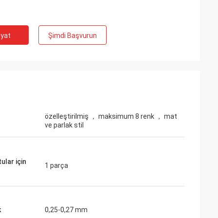
iyat
Şimdi Başvurun
özelleştirilmiş ， maksimum 8 renk ， mat
ve parlak stil
ular için
1 parça
k
0,25-0,27 mm