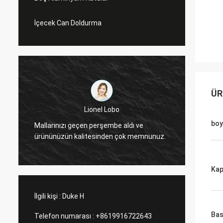
İçecek Can Doldurma
ÜR
Lionel Lobo
Mükemm
boy
Mallarınızı geçen perşembe aldı ve
çok te
ürününüzün kalitesinden çok memnunuz.
edeceği
yapaca
Kap
İlgili kişi :
Duke H
Bas
Telefon numarası :
+8619916722643