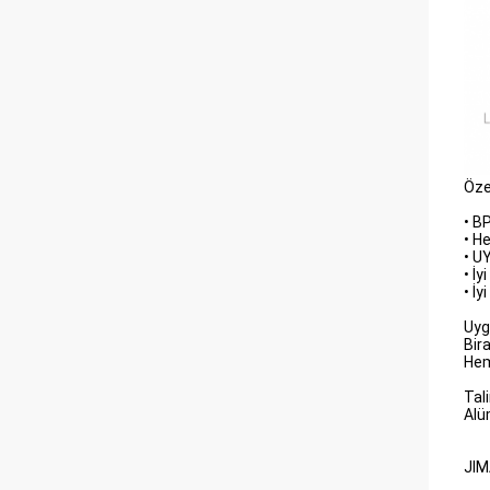
Özel
• B
• H
• U
• İy
• İ
Uyg
Bir
Hem
Tal
Alü
JIM