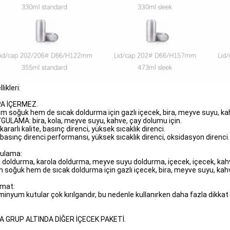
likleri:
PA İÇERMEZ.
em soğuk hem de sıcak doldurma için gazlı içecek, bira, meyve suyu, kahve
YGULAMA: bira, kola, meyve suyu, kahve, çay dolumu için.
i kararlı kalite, basınç direnci, yüksek sıcaklık direnci.
yi basınç direnci performansı, yüksek sıcaklık direnci, oksidasyon direnci.
ulama:
a doldurma, karola doldurma, meyve suyu doldurma, içecek, içecek, kah
 soğuk hem de sıcak doldurma için gazlı içecek, bira, meyve suyu, kahve,
imat:
minyum kutular çok kırılgandır, bu nedenle kullanırken daha fazla dikkat
A GRUP ALTINDA DİĞER İÇECEK PAKETİ.