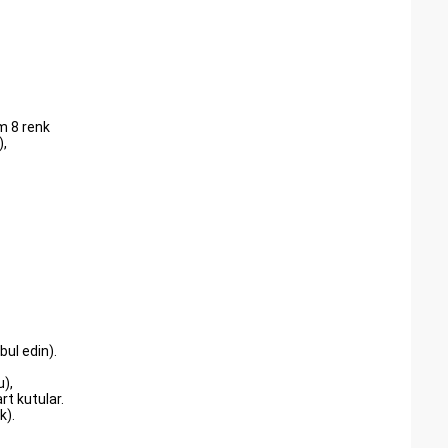
m 8 renk
),
bul edin).
u),
t kutular.
k).