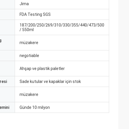
ı
Jima
FDA Testing SGS
187/200/250/269/310/330/355/440/473/500
/ 550ml
ş
müzakere
negotiable
Ahşap ve plastik paletler
resi
Sade kutular ve kapaklar için stok
müzakere
emini
Günde 10 milyon