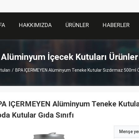
FA
HAKKIMIZDA
ÜRÜNLER
HABERLER
Alüminyum İçecek Kutuları Ürünler
uları
/
BPA IÇERMEYEN Alüminyum Teneke Kutular Sızdırmaz 500ml Özel
PA IÇERMEYEN Alüminyum Teneke Kutular 
da Kutular Gıda Sınıfı
Menşe yer