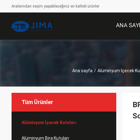
Aralarından seçim yapabileceğiniz en kaliteli ürünler
ANA SAY
Ana sayfa
/
Alüminyum İçecek Kut
Tüm Ürünler
B
So
Alüminyum İçecek Kutuları
Alüminyum Bira Kutuları