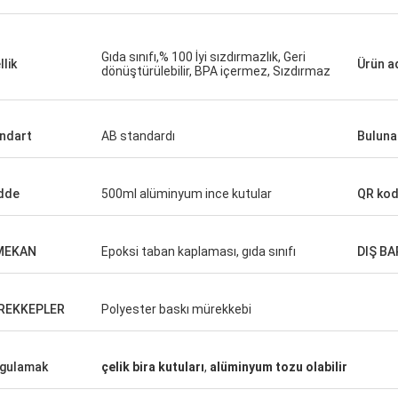
Gıda sınıfı,% 100 İyi sızdırmazlık, Geri
llik
Ürün a
dönüştürülebilir, BPA içermez, Sızdırmaz
ndart
AB standardı
Buluna
dde
500ml alüminyum ince kutular
QR ko
 MEKAN
Epoksi taban kaplaması, gıda sınıfı
DIŞ B
REKKEPLER
Polyester baskı mürekkebi
gulamak
çelik bira kutuları
,
alüminyum tozu olabilir