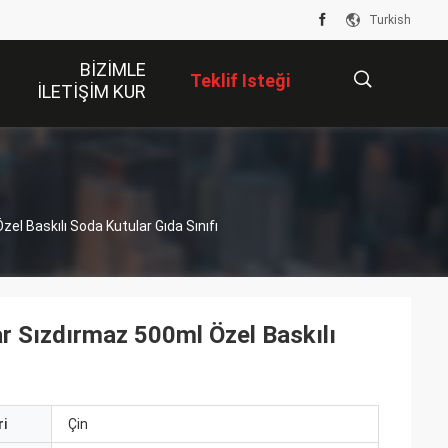
Turkish
BIZIMLE
Teklif Isteği
ILETIŞIM KUR
描
 Baskılı Soda Kutular Gıda Sınıfı
述
Sızdırmaz 500ml Özel Baskılı
i
Çin