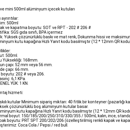
ve mini 500ml alüminyum içecek kutuları
ı ayrıntılar:
im: 500ml
ak ve kapatma boyutu: SOT ve RPT - 202 # 206 #
tifika: SGS gıda sınıfı, BPA içermez
k: Yüksek çözünürlüklü baskı ve mat renk, Dokunma hissi ve maksimu
minyum kutu kapağına Hızlı Yanıt kodu basılmıştır (12 * 12mm QR kodu
likler:
ut: 500ml.
u Yüksekliği: 168mm.
un çapı: 52 mm veya 56 mm.
de çapı: 66 mm.
 boyutu: 202 # veya 206.
asınç: 6,1 KPa.
ENEL YÜK: 1 KN.
ntaj hizmeti:
skılı kutular Minimum sipariş miktarı: 40 fitlik bir konteyner (pazarlığı ka
üksek çözünürlüklü boş alüminyum kutular basar.
lüminyum kutu kapağına Hızlı Yanıt kodu basılmıştır (12 * 12mm QR kod
ormal boyut: 150/185/200/250/310/330/355 / 500mL kalın, ince, standar
apak boyutu: PRT SPT 200/202/206 (özelleştirilmiş renkli kapak ve kapa
üşterimiz: Coca Cola / Pepsi / red bull.