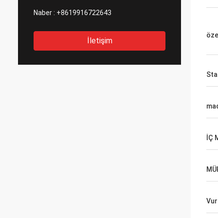
Naber :
+8619916722643
öze
İletişim
Sta
ma
İÇ
MÜ
Vur