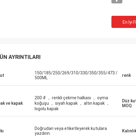
En Iyi F
ÜN AYRINTILARI
ABD&#39;den Mark
el kaliteniz ve VIP servisiniz için
150/185/250/269/310/330/350/355/473 /
ut
renk
şekkür ederiz, sözleşmeye devam
500ML
z ve sizinle daha fazla iş
ğız!
200 # ， renkli çekme halkası ， oyma
Düz kut
ak ve kapak
koğuşu ， siyah kapak ， altın kapak ，
MOQ
logolu kapak
Doğrudan veya etiketleyerek kutulara
kı
Kalınlı
yazdırın.