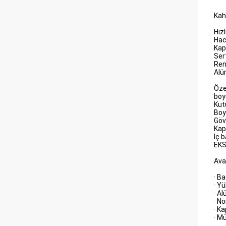
Kah
Hızl
Hac
Kap
Ser
Ren
Alü
Özel
boy
Kut
Boy
Göv
Kap
İç b
EKS
Ava
· Ba
· Y
· A
· N
· K
· M