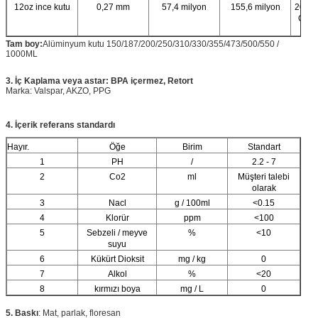
12oz ince kutu
0,27 mm
57,4 milyon
155,6 milyon
202 #
CDL 
yem
Tam boy
:
Alüminyum kutu 150/187/200/250/310/330/355/473/500/550 /
1000ML
3. İç Kaplama veya astar: BPA içermez, Retort
Marka: Valspar, AKZO, PPG
4. İçerik referans standardı
Hayır.
Öğe
Birim
Standart
1
PH
/
2.2 - 7
2
Co2
ml
Müşteri talebi
olarak
3
Nacl
g / 100ml
<0.15
4
Klorür
ppm
<100
5
Sebzeli / meyve
%
<10
suyu
6
Kükürt Dioksit
mg / kg
0
7
Alkol
%
<20
8
kırmızı boya
mg / L
0
5. Baskı
: Mat, parlak, floresan