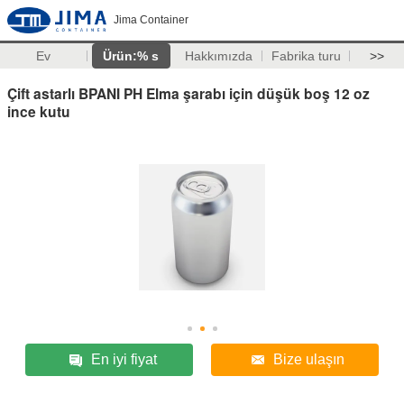
Jima Container
Ev
Ürün:% s
Hakkımızda
Fabrika turu
>>
Çift astarlı BPANI PH Elma şarabı için düşük boş 12 oz
ince kutu
En iyi fiyat
Bize ulaşın