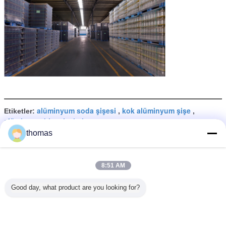
alüminyum soda şişesi
kok alüminyum şişe
Etiketler:
,
,
alüminyum bira şişeleri
thomas
En İyi Fiyatı Alın
8:51 AM
Çift astarlı BPANI PH Elma şarabı
Good day, what product are you looking for?
için düşük boş 12 oz ince kutu
Devam et