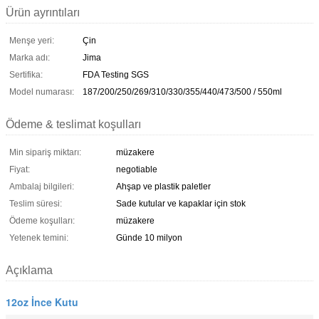
Ürün ayrıntıları
Menşe yeri:
Çin
Marka adı:
Jima
Sertifika:
FDA Testing SGS
Model numarası:
187/200/250/269/310/330/355/440/473/500 / 550ml
Ödeme & teslimat koşulları
Min sipariş miktarı:
müzakere
Fiyat:
negotiable
Ambalaj bilgileri:
Ahşap ve plastik paletler
Teslim süresi:
Sade kutular ve kapaklar için stok
Ödeme koşulları:
müzakere
Yetenek temini:
Günde 10 milyon
Açıklama
12oz İnce Kutu