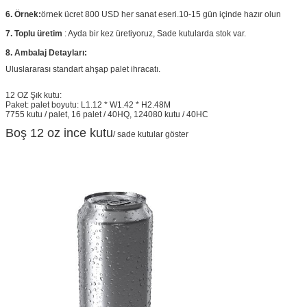
6. Örnek:
örnek ücret 800 USD her sanat eseri.10-15 gün içinde hazır olun
7. Toplu üretim
: Ayda bir kez üretiyoruz, Sade kutularda stok var.
8. Ambalaj Detayları:
Uluslararası standart ahşap palet ihracatı.
12 OZ Şık kutu:
Paket: palet boyutu: L1.12 * W1.42 * H2.48M
7755 kutu / palet, 16 palet / 40HQ, 124080 kutu / 40HC
Boş 12 oz ince kutu
/ sade kutular göster