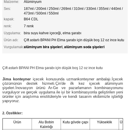
Malzeme:
Alüminyum
Ses:
187ml / 200ml / 250ml / 269ml / 310ml / 330ml / 355ml / 440ml /
473ml / 500ml / 550ml
kapak:
B64 CDL
renk:
7 renk
Uygulama:
bira suyu kahve içeceği, elma şarabı
Ürün adı:
Çift astarlı BPANI PH Elma şarabı için düşük boş 12 oz ince kutu
alüminyum bira şişeleri
alüminyum soda şişeleri
Vurgulamak:
,
Çift astarlı BPANI PH Elma şarabı için düşük boş 12 oz ince kutu
Jima konteyner
içecek konusunda uzman
konteyner ambalajı.İçecek
çözümünün destek hizmeti.Çin'de ilk kez içecek alüminyum
şişeleri.
İnovasyon ürünü Ar-Ge ve pazarlamanın kombinasyonunu
vurguluyor ve gerçek uygulama ile iyi bir kombinasyonla geliştirilen yeni
ürünler için araştırma enstitüleriyle ve kendi tasarım ekibimizle işbirliği
yapıyoruz.
2. Özellikler:
Ürün
Alu Bobin
Kutu gövde çapı
Yükseklik
Üst ka
Kalınlığı