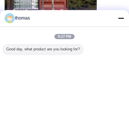
thomas
9:27 PM
Good day, what product are you looking for?
alüminyum soda şişesi
kok alüminyum şişe
Etiketler:
,
,
alüminyum bira şişeleri
En İyi Fiyatı Alın
Çift astarlı BPANI PH Düşük Brite
12 oz ince kutu elma şarabı