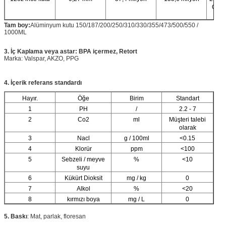
CDL 
yem
Tam boy
:
Alüminyum kutu 150/187/200/250/310/330/355/473/500/550 /
1000ML
3. İç Kaplama veya astar: BPA içermez, Retort
Marka: Valspar, AKZO, PPG
4. İçerik referans standardı
Hayır.
Öğe
Birim
Standart
1
PH
/
2.2 - 7
2
Co2
ml
Müşteri talebi
olarak
3
Nacl
g / 100ml
<0.15
4
Klorür
ppm
<100
5
Sebzeli / meyve
%
<10
suyu
6
Kükürt Dioksit
mg / kg
0
7
Alkol
%
<20
8
kırmızı boya
mg / L
0
5. Baskı
: Mat, parlak, floresan