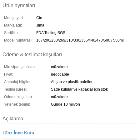
Ürün ayrıntıları
Menşe yeri:
Çin
Marka adı:
Jima
Sertifika:
FDA Testing SGS
Model numarası:
187/200/250/269/310/330/355/440/473/500 / 550ml
Ödeme & teslimat koşulları
Min sipariş miktarı:
müzakere
Fiyat:
negotiable
Ambalaj bilgileri:
Ahşap ve plastik paletler
Teslim süresi:
Sade kutular ve kapaklar için stok
Ödeme koşulları:
müzakere
Yetenek temini:
Günde 10 milyon
Açıklama
12oz İnce Kutu