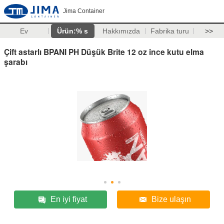
Jima Container
Ev
Ürün:% s
Hakkımızda
Fabrika turu
>>
Çift astarlı BPANI PH Düşük Brite 12 oz ince kutu elma
şarabı
En iyi fiyat
Bize ulaşın