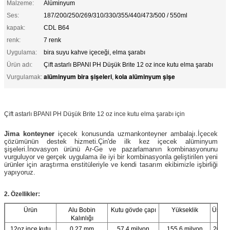
Malzeme:
Alüminyum
Ses:
187/200/250/269/310/330/355/440/473/500 / 550ml
kapak:
CDL B64
renk:
7 renk
Uygulama:
bira suyu kahve içeceği, elma şarabı
Ürün adı:
Çift astarlı BPANI PH Düşük Brite 12 oz ince kutu elma şarabı
alüminyum bira şişeleri
kola alüminyum şişe
Vurgulamak:
,
Çift astarlı BPANI PH Düşük Brite 12 oz ince kutu elma şarabı için
Jima konteyner
içecek konusunda uzman
konteyner ambalajı.İçecek
çözümünün destek hizmeti.Çin'de ilk kez içecek alüminyum
şişeleri.
İnovasyon ürünü Ar-Ge ve pazarlamanın kombinasyonunu
vurguluyor ve gerçek uygulama ile iyi bir kombinasyonla geliştirilen yeni
ürünler için araştırma enstitüleriyle ve kendi tasarım ekibimizle işbirliği
yapıyoruz.
2. Özellikler:
Ürün
Alu Bobin
Kutu gövde çapı
Yükseklik
Üst ka
Kalınlığı
12oz ince kutu
0,27 mm
57,4 milyon
155,6 milyon
202 #