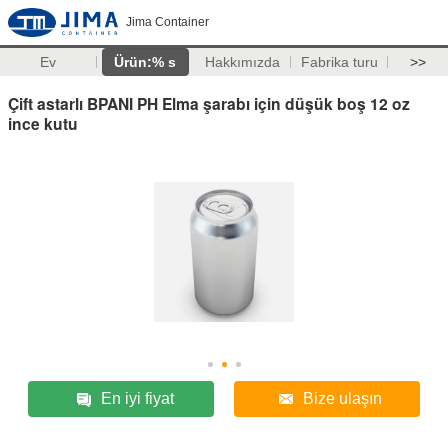
Jima Container
Ev
Ürün:% s
Hakkımızda
Fabrika turu
>>
Çift astarlı BPANI PH Elma şarabı için düşük boş 12 oz
ince kutu
En iyi fiyat
Bize ulaşın