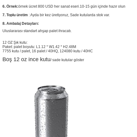
6. Örnek:
örnek ücret 800 USD her sanat eseri.10-15 gün içinde hazır olun
7. Toplu üretim
: Ayda bir kez üretiyoruz, Sade kutularda stok var.
8. Ambalaj Detayları:
Uluslararası standart ahşap palet ihracatı.
12 OZ Şık kutu:
Paket: palet boyutu: L1.12 * W1.42 * H2.48M
7755 kutu / palet, 16 palet / 40HQ, 124080 kutu / 40HC
Boş 12 oz ince kutu
/ sade kutular göster