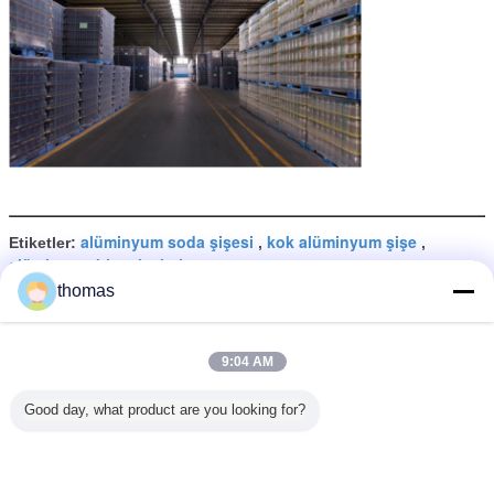
alüminyum soda şişesi
kok alüminyum şişe
Etiketler:
,
,
alüminyum bira şişeleri
thomas
En İyi Fiyatı Alın
9:04 AM
Çift astarlı BPANI PH Elma şarabı
Good day, what product are you looking for?
için düşük boş 12 oz ince kutu
Devam et