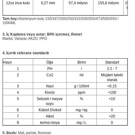
12oz ince kutu
0,27 mm
57,4 milyon
155,6 milyon
202 #
CDL 
yem
Tam boy
:
Alüminyum kutu 150/187/200/250/310/330/355/473/500/550 /
1000ML
3. İç Kaplama veya astar: BPA içermez, Retort
Marka: Valspar, AKZO, PPG
4. İçerik referans standardı
Hayır.
Öğe
Birim
Standart
1
PH
/
2.2 - 7
2
Co2
ml
Müşteri talebi
olarak
3
Nacl
g / 100ml
<0.15
4
Klorür
ppm
<100
5
Sebzeli / meyve
%
<10
suyu
6
Kükürt Dioksit
mg / kg
0
7
Alkol
%
<20
8
kırmızı boya
mg / L
0
5. Baskı
: Mat, parlak, floresan