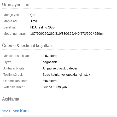
Ürün ayrıntıları
Menşe yeri:
Çin
Marka adı:
Jima
Sertifika:
FDA Testing SGS
Model numarası:
187/200/250/269/310/330/355/440/473/500 / 550ml
Ödeme & teslimat koşulları
Min sipariş miktarı:
müzakere
Fiyat:
negotiable
Ambalaj bilgileri:
Ahşap ve plastik paletler
Teslim süresi:
Sade kutular ve kapaklar için stok
Ödeme koşulları:
müzakere
Yetenek temini:
Günde 10 milyon
Açıklama
12oz İnce Kutu