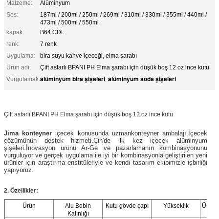
Malzeme:
Alüminyum
Ses:
187ml / 200ml / 250ml / 269ml / 310ml / 330ml / 355ml / 440ml /
473ml / 500ml / 550ml
kapak:
B64 CDL
renk:
7 renk
Uygulama:
bira suyu kahve içeceği, elma şarabı
Ürün adı:
Çift astarlı BPANI PH Elma şarabı için düşük boş 12 oz ince kutu
alüminyum bira şişeleri
alüminyum soda şişeleri
Vurgulamak:
,
Çift astarlı BPANI PH Elma şarabı için düşük boş 12 oz ince kutu
Jima konteyner
içecek konusunda uzman
konteyner ambalajı.İçecek
çözümünün destek hizmeti.Çin'de ilk kez içecek alüminyum
şişeleri.
İnovasyon ürünü Ar-Ge ve pazarlamanın kombinasyonunu
vurguluyor ve gerçek uygulama ile iyi bir kombinasyonla geliştirilen yeni
ürünler için araştırma enstitüleriyle ve kendi tasarım ekibimizle işbirliği
yapıyoruz.
2. Özellikler:
Ürün
Alu Bobin
Kutu gövde çapı
Yükseklik
Üst ka
Kalınlığı